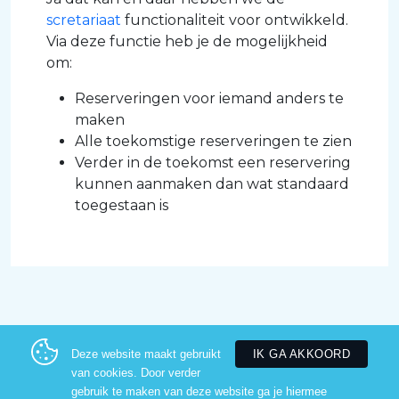
scretariaat
functionaliteit voor ontwikkeld.
Via deze functie heb je de mogelijkheid
om:
Reserveringen voor iemand anders te
maken
Alle toekomstige reserveringen te zien
Verder in de toekomst een reservering
kunnen aanmaken dan wat standaard
toegestaan is
Deze website maakt gebruikt
IK GA AKKOORD
COOKIES
PRIVACY & DISCLAIMER
van cookies. Door verder
gebruik te maken van deze website ga je hiermee